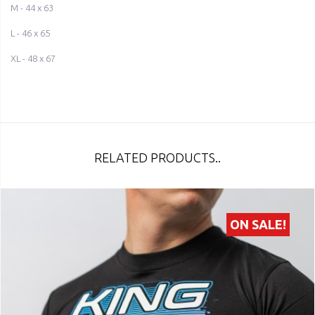
M - 44 x 63
L - 46 x 65
XL - 48 x 67
RELATED PRODUCTS..
ON SALE!