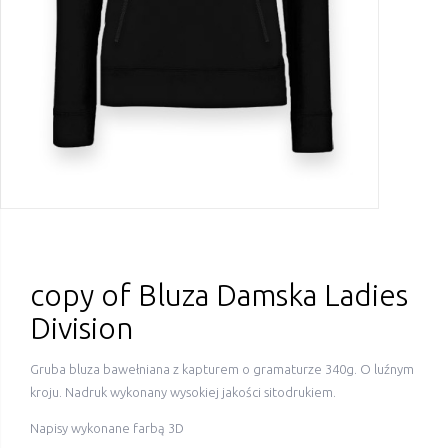
copy of Bluza Damska Ladies
Division
Gruba bl
uza bawełniana z kapturem o gramaturze 340g. O luźnym
kroju.
Nadruk wykonany wysokiej jakości sitodrukiem.
Napisy wykonane farbą 3D