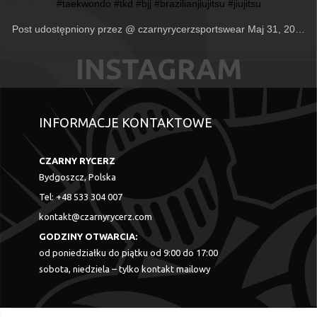
#taekwondo #tkd #bjj #brazilianjiujitsu #jiujitsu
Post udostępniony przez @
czarnyrycerzsportswear
Maj 31, 2020 o 2:37 PDT
INFORMACJE KONTAKTOWE
CZARNY RYCERZ
Bydgoszcz, Polska
Tel: +48 533 304 007
kontakt@czarnyrycerz.com
GODZINY OTWARCIA:
od poniedziałku do piątku od 9:00 do 17:00
sobota, niedziela – tylko kontakt mailowy