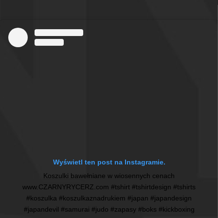
Wyświetl ten post na Instagramie.
Koszulki bawełniane w wiosennych cenach
www.CZARNYRYCERZ.com #tshirt #tshirtdesign #tshirts
#koszulka #koszulkaznadrukiem #japan #japandesign
#japandevil #samurai #judo #zapasy #boks #kickboxing