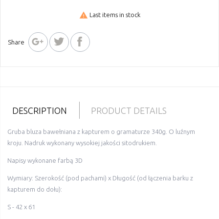
warning
Last items in stock
Share
DESCRIPTION
PRODUCT DETAILS
Gruba bl
uza bawełniana z kapturem o gramaturze 340g. O luźnym
kroju.
Nadruk wykonany wysokiej jakości sitodrukiem.
Napisy wykonane farbą 3D
Wymiary: Szerokość (pod pachami) x Długość (od łączenia barku z
kapturem do dołu):
S - 42 x 61