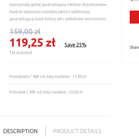
wytrzymałą gumę gwarantującą idelane dopasowanie.
Nadruk wykonany wysokiej jakości sublimacją
gwarantującą żywe kolory jak i unikatowe wzornictwo.
159,00 zł
119,25 zł
Save 25%
Shar
Tax included
Przedpłata / 48h od daty nadania - 11,00 zł
Pobranie / 48h od daty nadania - 25,00 zł
DESCRIPTION
PRODUCT DETAILS