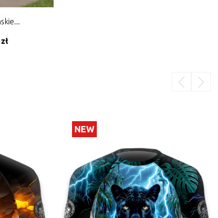
kie...
 zł
NEW