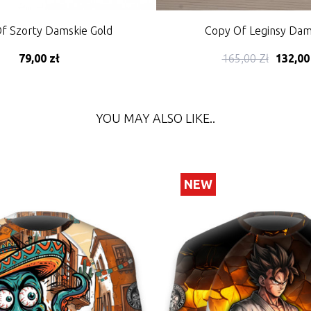
f Szorty Damskie Gold
Copy Of Leginsy Dams
79,00 zł
165,00 Zł
132,00
DD TO CART
YOU MAY ALSO LIKE..
NEW