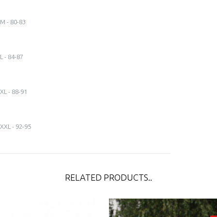
M - 80-83
L - 84-87
XL - 88-91
XXL - 92-95
RELATED PRODUCTS..