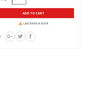
ADD TO CART
warning
Last items in stock
e