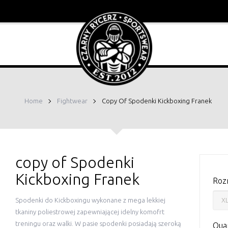
Home
Fightwear
Copy Of Spodenki Kickboxing Franek
copy of Spodenki
Kickboxing Franek
Roz
Spodenki do Kickboxingu wykonane z mega lekkiej
tkaniny poliestrowej zapewniającej idelny komofrt
treningu oraz walki. W pasie spodenki posiadają szeroką
Quan