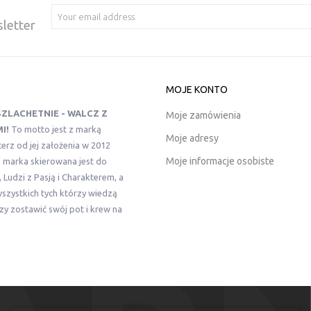
sletter
MOJE KONTO
SZLACHETNIE - WALCZ Z
Moje zamówienia
I!
To motto jest z marką
Moje adresy
erz od jej założenia w 2012
Moje informacje osobiste
z marka skierowana jest do
 Ludzi z Pasją i Charakterem, a
szystkich tych którzy wiedzą
zy zostawić swój pot i krew na