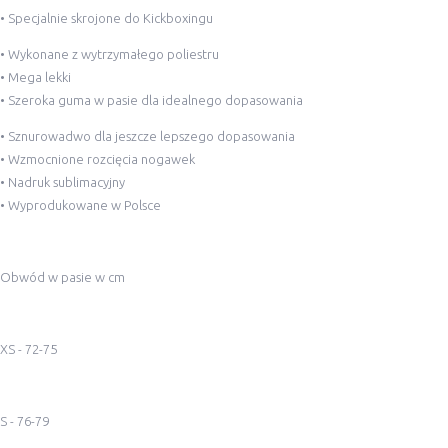
•
Specjalnie skrojone do Kickboxingu
• Wykonane z wytrzymałego poliestru
• Mega lekki
• Szeroka guma w pasie dla idealnego dopasowania
•
Sznurowadwo dla jeszcze lepszego dopasowania
• Wzmocnione rozcięcia nogawek
• Nadruk sublimacyjny
• Wyprodukowane w Polsce
Obwód w pasie w cm
XS - 72-75
S - 76-79